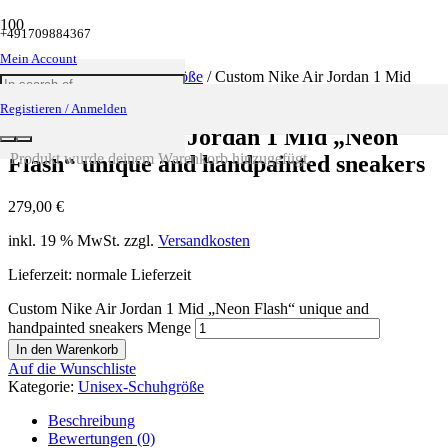
+491709884367
Mein Account
Startseite
/
Unisex-Schuhgröße
/ Custom Nike Air Jordan 1 Mid
„Neon Flash“ unique and handpainted sneakers
Registieren / Anmelden
Custom Nike Air Jordan 1 Mid „Neon
Produkt
wurde deinem Warenkorb hinzugefügt.
Flash“ unique and handpainted sneakers
279,00
€
inkl. 19 % MwSt.
zzgl.
Versandkosten
Lieferzeit: normale Lieferzeit
Custom Nike Air Jordan 1 Mid „Neon Flash“ unique and
handpainted sneakers Menge
In den Warenkorb
Auf die Wunschliste
Kategorie:
Unisex-Schuhgröße
Beschreibung
Bewertungen (0)