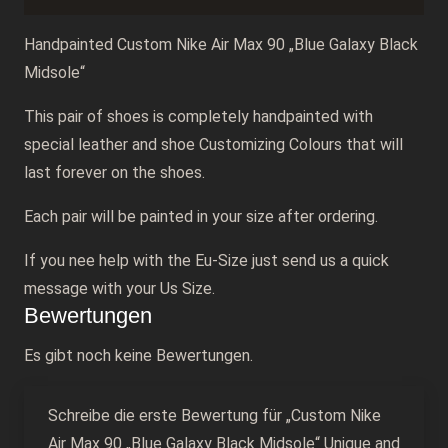
and
handpainted
Handpainted Custom Nike Air Max 90 „Blue Galaxy Black
graffiti
Midsole“
Sneakers
This pair of shoes is completely handpainted with
Menge
special leather and shoe Customizing Colours that will
last forever on the shoes.
Each pair will be painted in your size after ordering.
If you nee help with the Eu-Size just send us a quick
message with your Us Size.
Bewertungen
Es gibt noch keine Bewertungen.
Schreibe die erste Bewertung für „Custom Nike
Air Max 90 „Blue Galaxy Black Midsole“ Unique and