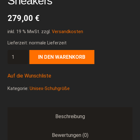
Sneakers
279,00
€
inkl. 19 % MwSt.
zzgl.
Versandkosten
Lieferzeit: normale Lieferzeit
Custom
IN DEN WARENKORB
Nike
Air
Auf die Wunschliste
Max
Kategorie:
Unisex-Schuhgröße
90
"Blue
Galaxy
Black
Beschreibung
Midsole"
Unique
Bewertungen (0)