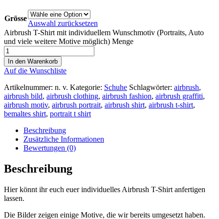
Grösse
Auswahl zurücksetzen
Airbrush T-Shirt mit individuellem Wunschmotiv (Portraits, Auto
und viele weitere Motive möglich) Menge
In den Warenkorb
Auf die Wunschliste
Artikelnummer:
n. v.
Kategorie:
Schuhe
Schlagwörter:
airbrush
,
airbrush bild
,
airbrush clothing
,
airbrush fashion
,
airbrush graffiti
,
airbrush motiv
,
airbrush portrait
,
airbrush shirt
,
airbrush t-shirt
,
bemaltes shirt
,
portrait t shirt
Beschreibung
Zusätzliche Informationen
Bewertungen (0)
Beschreibung
Hier könnt ihr euch euer individuelles Airbrush T-Shirt anfertigen
lassen.
Die Bilder zeigen einige Motive, die wir bereits umgesetzt haben.