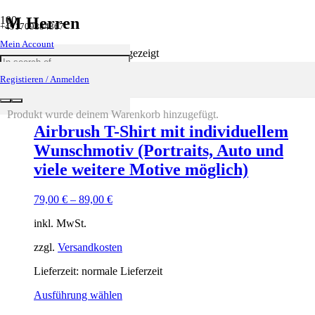
M Herren
+491709884367
Mein Account
Einzelnes Ergebnis wird angezeigt
Registieren / Anmelden
Produkt
wurde deinem Warenkorb hinzugefügt.
Airbrush T-Shirt mit individuellem
Wunschmotiv (Portraits, Auto und
viele weitere Motive möglich)
79,00
€
–
89,00
€
inkl. MwSt.
zzgl.
Versandkosten
Lieferzeit: normale Lieferzeit
Ausführung wählen