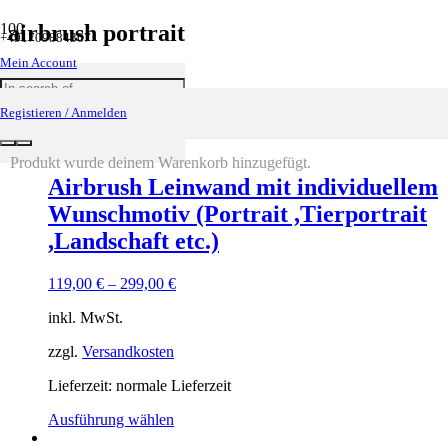
airbrush portrait
+491709884367
Mein Account
Zeigt alle 2 Ergebnisse
Registieren / Anmelden
Produkt
wurde deinem Warenkorb hinzugefügt.
Airbrush Leinwand mit individuellem
Wunschmotiv (Portrait ,Tierportrait
,Landschaft etc.)
119,00
€
–
299,00
€
inkl. MwSt.
zzgl.
Versandkosten
Lieferzeit: normale Lieferzeit
Ausführung wählen