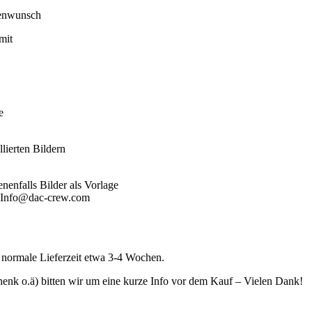
denwunsch
mit
e
lierten Bildern
enfalls Bilder als Vorlage
an Info@dac-crew.com
e normale Lieferzeit etwa 3-4 Wochen.
henk o.ä) bitten wir um eine kurze Info vor dem Kauf – Vielen Dank!