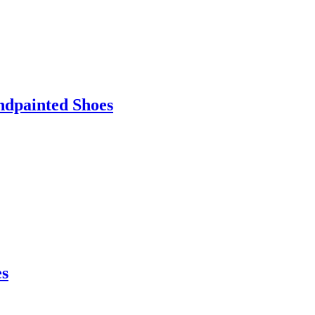
ndpainted Shoes
es