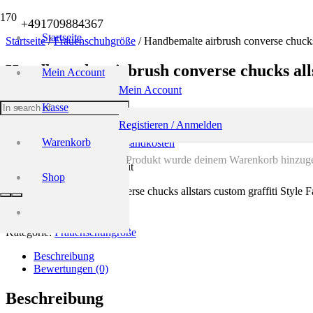
+491709884367
Startseite
Startseite
/
Frauenschuhgröße
/ Handbemalte airbrush converse chucks
Handbemalte airbrush converse chucks alls
Mein Account
Shoes
Mein Account
Kasse
159,00
€
Registieren / Anmelden
Warenkorb
inkl. 19 % MwSt.
zzgl.
Versandkosten
Produkt
wurde deinem Warenkorb hinzuge
Lieferzeit: normale Lieferzeit
Shop
Handbemalte airbrush converse chucks allstars custom graffiti Styl
In den Warenkorb
Auf die Wunschliste
Kategorie:
Frauenschuhgröße
Beschreibung
Bewertungen (0)
Beschreibung