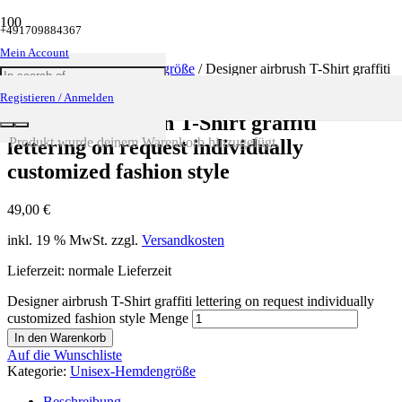
+491709884367
Mein Account
Startseite
/
Unisex-Hemdengröße
/ Designer airbrush T-Shirt graffiti
lettering on request individually customized fashion style
Registieren / Anmelden
Designer airbrush T-Shirt graffiti
Produkt
wurde deinem Warenkorb hinzugefügt.
lettering on request individually
customized fashion style
49,00
€
inkl. 19 % MwSt.
zzgl.
Versandkosten
Lieferzeit: normale Lieferzeit
Designer airbrush T-Shirt graffiti lettering on request individually
customized fashion style Menge
In den Warenkorb
Auf die Wunschliste
Kategorie:
Unisex-Hemdengröße
Beschreibung