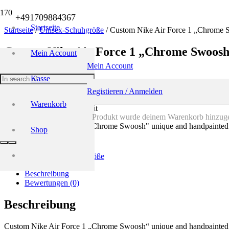
+491709884367
Startseite
Startseite
/
Unisex-Schuhgröße
/ Custom Nike Air Force 1 „Chrome 
Custom Nike Air Force 1 „Chrome Swoosh
Mein Account
Mein Account
179,00
€
Kasse
inkl. 19 % MwSt.
zzgl.
Versandkosten
Registieren / Anmelden
Warenkorb
Lieferzeit: normale Lieferzeit
Produkt
wurde deinem Warenkorb hinzuge
Custom Nike Air Force 1 "Chrome Swoosh" unique and handpainte
Shop
In den Warenkorb
Auf die Wunschliste
Kategorie:
Unisex-Schuhgröße
Beschreibung
Bewertungen (0)
Beschreibung
Custom Nike Air Force 1 „Chrome Swoosh“ unique and handpainted