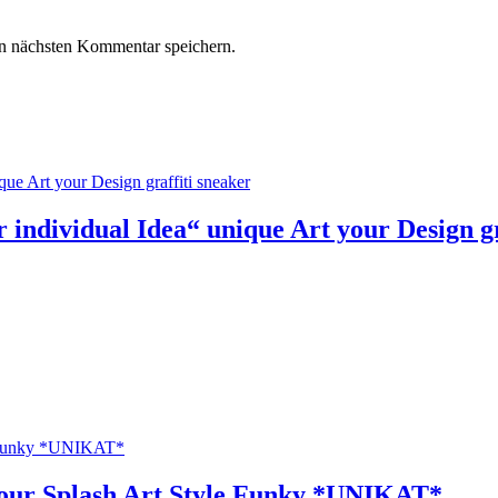
n nächsten Kommentar speichern.
individual Idea“ unique Art your Design gr
our Splash Art Style Funky *UNIKAT*