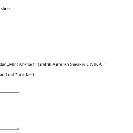
e shoes
star „Mint Abstract“ Graffiti Airbrush Sneaker UNIKAT“
sind mit
*
markiert