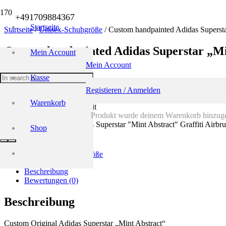
+491709884367
Startseite
Startseite
/
Unisex-Schuhgröße
/ Custom handpainted Adidas Superst
Custom handpainted Adidas Superstar „Mi
Mein Account
Mein Account
184,00
€
Kasse
inkl. 19 % MwSt.
zzgl.
Versandkosten
Registieren / Anmelden
Warenkorb
Lieferzeit: normale Lieferzeit
Produkt
wurde deinem Warenkorb hinzuge
Custom handpainted Adidas Superstar "Mint Abstract" Graffiti Ai
Shop
In den Warenkorb
Auf die Wunschliste
Kategorie:
Unisex-Schuhgröße
Beschreibung
Bewertungen (0)
Beschreibung
Custom Original Adidas Superstar „Mint Abstract“