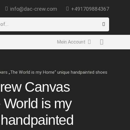
info@dac-crew.com
+491709884367
Mein Account
ers „The World is my Home“ unique handpainted shoes
rew Canvas
 World is my
 handpainted