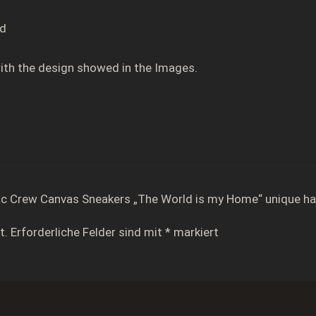
my
ed
Home"
unique
ith the design showed in the Images.
handpainted
shoes
Menge
ac Crew Canvas Sneakers „The World is my Home“ unique h
t.
Erforderliche Felder sind mit
*
markiert