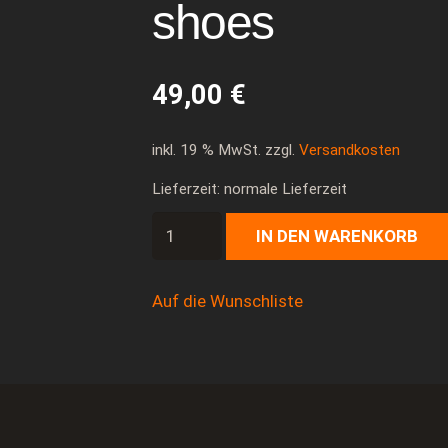
shoes
49,00
€
inkl. 19 % MwSt.
zzgl.
Versandkosten
Lieferzeit: normale Lieferzeit
Custom
IN DEN WARENKORB
Dac
Crew
Auf die Wunschliste
Canvas
Sneakers
"The
World
is