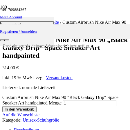
+491709884367
Mein Account
Startseite
/
Unisex-Schuhgröße
/ Custom Airbrush Nike Air Max 90
„Black Galaxy Drip“ Space Sneaker Art handpainted
Registieren / Anmelden
Custom Airbrush Nike Air Max 90 „Black
Produkt
wurde deinem Warenkorb hinzugefügt.
Galaxy Drip“ Space Sneaker Art
handpainted
314,00
€
inkl. 19 % MwSt.
zzgl.
Versandkosten
Lieferzeit: normale Lieferzeit
Custom Airbrush Nike Air Max 90 "Black Galaxy Drip" Space
Sneaker Art handpainted Menge
In den Warenkorb
Auf die Wunschliste
Kategorie:
Unisex-Schuhgröße
Beschreibung