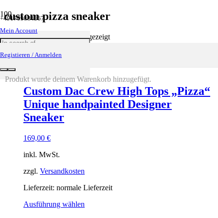
custom pizza sneaker
+491709884367
Mein Account
Einzelnes Ergebnis wird angezeigt
Registieren / Anmelden
Produkt
wurde deinem Warenkorb hinzugefügt.
Custom Dac Crew High Tops „Pizza“
Unique handpainted Designer
Sneaker
169,00
€
inkl. MwSt.
zzgl.
Versandkosten
Lieferzeit: normale Lieferzeit
Ausführung wählen