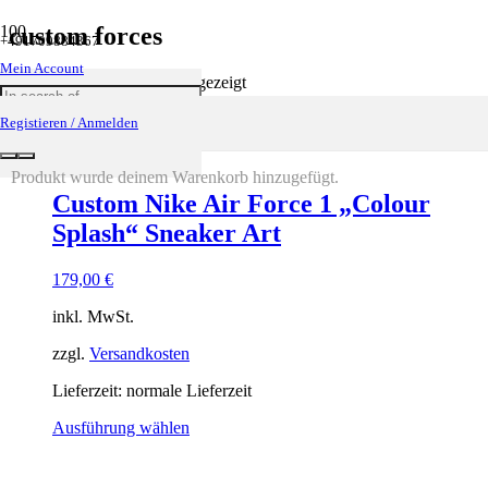
custom forces
+491709884367
Mein Account
Einzelnes Ergebnis wird angezeigt
Registieren / Anmelden
Produkt
wurde deinem Warenkorb hinzugefügt.
Custom Nike Air Force 1 „Colour
Splash“ Sneaker Art
179,00
€
inkl. MwSt.
zzgl.
Versandkosten
Lieferzeit: normale Lieferzeit
Ausführung wählen