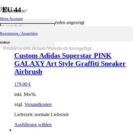
EU 44
+491709884367
Mein Account
Ergebnisse 1 – 10 von 17 werden angezeigt
Registieren / Anmelden
Produkt
wurde deinem Warenkorb hinzugefügt.
Custom Adidas Superstar PINK
GALAXY Art Style Graffiti Sneaker
Airbrush
179,00
€
inkl. MwSt.
zzgl.
Versandkosten
Lieferzeit: normale Lieferzeit
Ausführung wählen